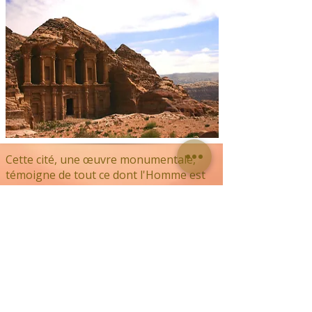
Cette cité, une œuvre monumentale,
témoigne de tout ce dont l'Homme est
capable lorsqu'il met son énergie et sa
force pour faire le bien. Mais, lorsque je
suis arrivée dans ce lieu presque sorti
d'un rêve, ou plutôt d'un passé lointain,
ce qui m'a surprise n'est pas tant la
beauté architecturale que l'énergie qui
se dégageait de ces murs de pierre
couleur cobalt...